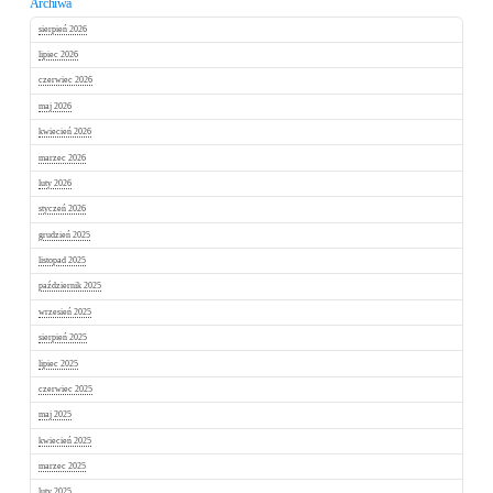
Archiwa
sierpień 2026
lipiec 2026
czerwiec 2026
maj 2026
kwiecień 2026
marzec 2026
luty 2026
styczeń 2026
grudzień 2025
listopad 2025
październik 2025
wrzesień 2025
sierpień 2025
lipiec 2025
czerwiec 2025
maj 2025
kwiecień 2025
marzec 2025
luty 2025