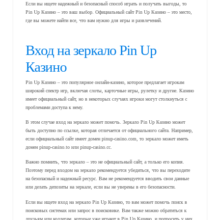
Если вы ищете надежный и безопасный способ играть и получать выгоды, то
Pin Up Казино – это ваш выбор. Официальный сайт Pin Up Казино – это место,
где вы можете найти все, что вам нужно для игры и развлечений.
Вход на зеркало Pin Up
Казино
Pin Up Казино – это популярное онлайн-казино, которое предлагает игрокам
широкий спектр игр, включая слоты, карточные игры, рулетку и другие. Казино
имеет официальный сайт, но в некоторых случаях игроки могут столкнуться с
проблемами доступа к нему.
В этом случае вход на зеркало может помочь. Зеркало Pin Up Казино может
быть доступно по ссылке, которая отличается от официального сайта. Например,
если официальный сайт имеет домен pinup-casino.com, то зеркало может иметь
домен pinup-casino.to или pinup-casino.cc.
Важно помнить, что зеркало – это не официальный сайт, а только его копия.
Поэтому перед входом на зеркало рекомендуется убедиться, что вы переходите
на безопасный и надежный ресурс. Вам не рекомендуется вводить свои данные
или делать депозиты на зеркале, если вы не уверены в его безопасности.
Если вы ищете вход на зеркало Pin Up Казино, то вам может помочь поиск в
поисковых системах или запрос в поисковике. Вам также можно обратиться к
друзьям или коллегам, которые уже играют в Pin Up Казино, и попросить у них