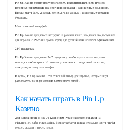
Pin Up Казино обеспечивает безопасность и конфиденциальность игроков,
используя современные технологии шифрования и защищенные соединения.
Игроки могут быть уверены, что их личные данные и финансовые операции
безопасны.
Многоязычный интерфейс
Pin Up Казино предлагает интерфейс на русском языке, что делает его доступным
для игроков из России и других стран, где русский язык является официальным.
24/7 поддержка
Pin Up Казино предлагает 24/7 поддержку, чтобы игроки могли получить
помощь в любое время. Игроки могут связаться с поддержкой через чат,
электронную почту или телефон.
В целом, Pin Up Казино – это отличный выбор для игроков, которые ищут
развлекательные и финансовые возможности онлайн.
Как начать играть в Pin Up
Казино
Для начала играть в Pin Up Казино вам нужно зарегистрироваться на
официальном сайте pinup.casino. Вам потребуется только несколько минут, чтобы
создать аккаунт и начать играть.