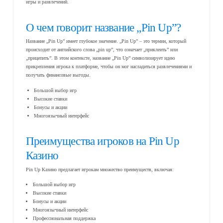
игры и развлечений.
О чем говорит название „Pin Up”?
Название „Pin Up” имеет глубокое значение. „Pin Up” – это термин, который
происходит от английского слова „pin up”, что означает „приклеить” или
„прицепить”. В этом контексте, название „Pin Up” символизирует идею
прикрепления игрока к платформе, чтобы он мог насладиться развлечениями и
получать финансовые выгоды.
Большой выбор игр
Высокие ставки
Бонусы и акции
Многоязычный интерфейс
Преимущества игроков на Pin Up
Казино
Pin Up Казино предлагает игрокам множество преимуществ, включая:
Большой выбор игр
Высокие ставки
Бонусы и акции
Многоязычный интерфейс
Профессиональная поддержка