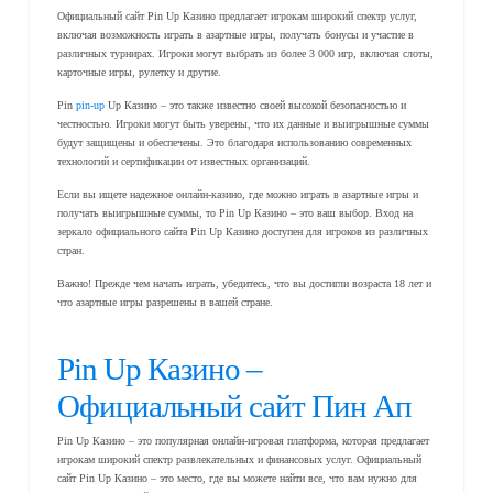
Официальный сайт Pin Up Казино предлагает игрокам широкий спектр услуг,
включая возможность играть в азартные игры, получать бонусы и участие в
различных турнирах. Игроки могут выбрать из более 3 000 игр, включая слоты,
карточные игры, рулетку и другие.
Pin
pin-up
Up Казино – это также известно своей высокой безопасностью и
честностью. Игроки могут быть уверены, что их данные и выигрышные суммы
будут защищены и обеспечены. Это благодаря использованию современных
технологий и сертификации от известных организаций.
Если вы ищете надежное онлайн-казино, где можно играть в азартные игры и
получать выигрышные суммы, то Pin Up Казино – это ваш выбор. Вход на
зеркало официального сайта Pin Up Казино доступен для игроков из различных
стран.
Важно! Прежде чем начать играть, убедитесь, что вы достигли возраста 18 лет и
что азартные игры разрешены в вашей стране.
Pin Up Казино –
Официальный сайт Пин Ап
Pin Up Казино – это популярная онлайн-игровая платформа, которая предлагает
игрокам широкий спектр развлекательных и финансовых услуг. Официальный
сайт Pin Up Казино – это место, где вы можете найти все, что вам нужно для