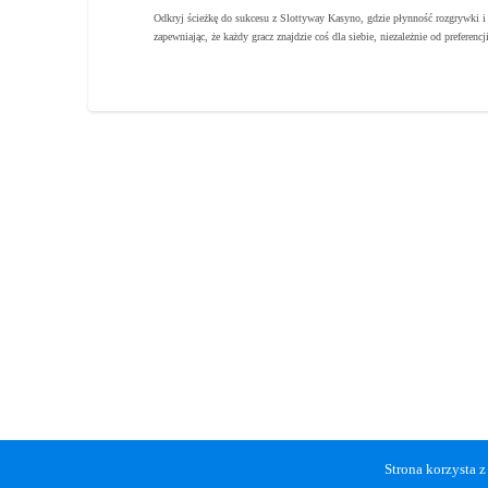
Odkryj ścieżkę do sukcesu z Slottyway Kasyno, gdzie płynność rozgrywki i c
zapewniając, że każdy gracz znajdzie coś dla siebie, niezależnie od preferenc
Strona korzysta z