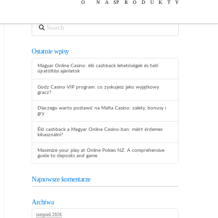
O NAS
PRODUKTY
Search
Ostatnie wpisy
Magyar Online Casino: élő cashback lehetőségek és heti
újratöltési ajánlatok
Godz Casino VIP program: co zyskujesz jako wyjątkowy
gracz?
Dlaczego warto postawić na Mafia Casino: zalety, bonusy i
gry
Élő cashback a Magyar Online Casino-ban: miért érdemes
kihasználni?
Maximize your play at Online Pokies NZ: A comprehensive
guide to deposits and game
Najnowsze komentarze
Archiwa
sierpień 2026