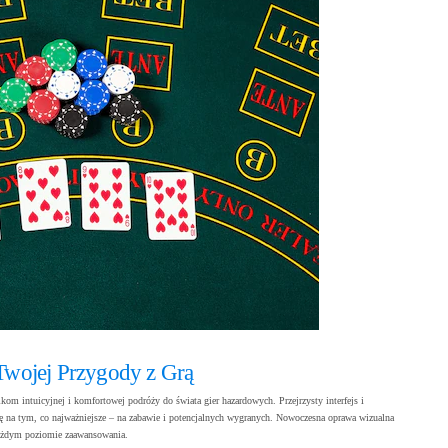
Twojej Przygody z Grą
m intuicyjnej i komfortowej podróży do świata gier hazardowych. Przejrzysty interfejs i
ię na tym, co najważniejsze – na zabawie i potencjalnych wygranych. Nowoczesna oprawa wizualna
 każdym poziomie zaawansowania.