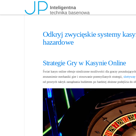
Odkryj zwycięskie systemy kas
hazardowe
Strategie Gry w Kasynie Online
Świat kasyn online oferuje niezliczone możliwości dla graczy poszukujących
zrozumienie mechaniki gier i stosowanie przemyślanych strategii,
slottyway
od prostych taktyk zarządzania budżetem po bardziej złożone podejścia do o